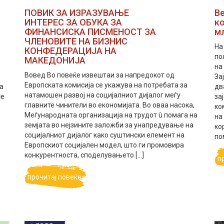
ПОВИК ЗА ИЗРАЗУВАЊЕ
Ве
ИНТЕРЕС ЗА ОБУКА ЗА
ко
ФИНАНСИСКА ПИСМЕНОСТ ЗА
м
ЧЛЕНОВИТЕ НА БИЗНИС
На
КОНФЕДЕРАЦИЈА НА
по
МАКЕДОНИЈА
о
на
Вовед Во повеќе извештаи за напредокот од
За
Европската комисија се укажува на потребата за
а
дв
натамошен развој на социјалниот дијалог меѓу
се
за
главните чинители во економијата. Во оваа насока,
ко
Меѓународната организација на трудот ù помага на
на
земјата во нејзините заложби за унапредување на
ко
социјалниот дијалог како суштински елемент на
по
Европскиот социјален модел, што ги промовира
конкурентноста, споделувањето […]
п
прочитај повеќе