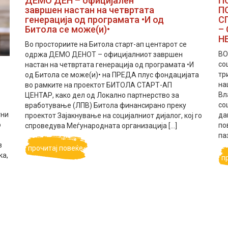
ДЕМО ДЕН – официјален
П
завршен настан на четвртата
П
генерација од програмата •И од
С
Битола се може(и)•
–
Н
Во просториите на Битола старт-ап центарот се
ВО
одржа ДЕМО ДЕНОТ – официјалниот завршен
со
настан на четвртата генерација од програмата •И
тр
од Битола се може(и)• на ПРЕДА плус фондацијата
на
во рамките на проектот БИТОЛА СТАРТ-АП
Вл
ЦЕНТАР, како дел од Локално партнерство за
со
вработување (ЛПВ) Битола финансирано преку
тни
да
проектот Зајакнување на социјалниот дијалог, кој го
о
по
спроведува Меѓународната организација […]
па
з
прочитај повеќе
ка,
п