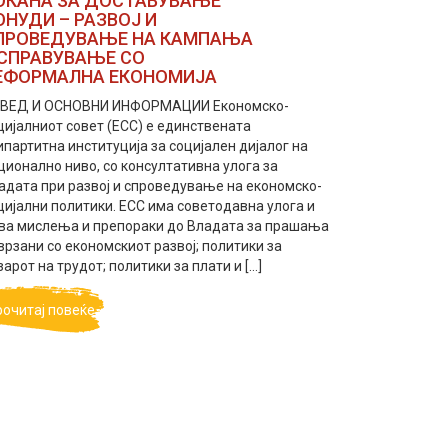
ОКАНА ЗА ДОСТАВУВАЊЕ
ОНУДИ – РАЗВОЈ И
ПРОВЕДУВАЊЕ НА КАМПАЊА
 СПРАВУВАЊЕ СО
ЕФОРМАЛНА ЕКОНОМИЈА
ВЕД И ОСНОВНИ ИНФОРМАЦИИ Економско-
цијалниот совет (ЕСС) е единствената
ипартитна институција за социјален дијалог на
ционално ниво, со консултативна улога за
адата при развој и спроведување на економско-
цијални политики. ЕСС има советодавна улога и
ва мислења и препораки до Владата за прашања
врзани со економскиот развој; политики за
зарот на трудот; политики за плати и […]
рочитај повеќе