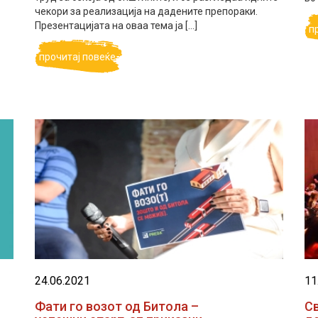
чекори за реализација на дадените препораки.
Презентацијата на оваа тема ја […]
п
прочитај повеќе
24.06.2021
11
Фати го возот од Битола –
С