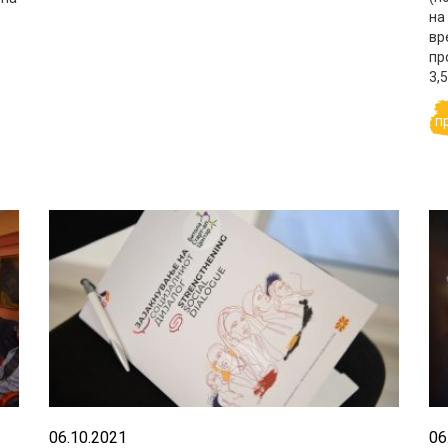
на
вр
пр
3,5
п
06.10.2021
06