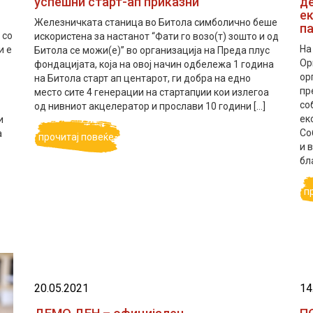
успешни старт-ап приказни
д
ек
Железничката станица во Битола симболично беше
п
 со
искористена за настанот “Фати го возо(т) зошто и од
На
и е
Битола се можи(е)” во организација на Преда плус
Ор
фондацијата, која на овој начин одбележа 1 година
ор
на Битола старт ап центарот, ги добра на едно
пр
место сите 4 генерации на стартапџии кои излегоа
со
од нивниот акцелератор и прослави 10 години […]
ек
и
Со
а
прочитај повеќе
и 
бл
п
20.05.2021
14