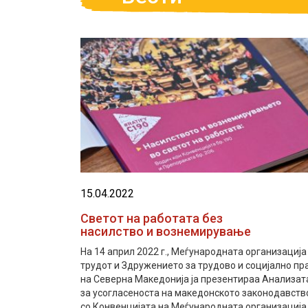
15.04.2022
Светот на работата без
насилство и вознемирување
На 14 април 2022 г., Меѓународната организација
трудот и Здружението за трудово и социјално пр
на Северна Македонија ја презентираа Анализат
за усогласеноста на македонското законодавств
со Конвенцијата на Меѓународната организација