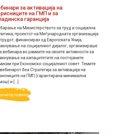
бинари за активација на
рисниците на ГМП и за
ладинска гаранција
 барање на Министерството за труд и социјална
литика, проектот на Меѓународната организација
 трудот, финансиран од Европската Унија,
јакнување на социјалниот дијалог, организираше
а вебинара во рамките на своите активности за
јакнување на капацитетите на постојаните
мисии при Економско-социјалниот совет. Темите
 вебинарот беа Стратегија за активација на
рисниците на ГМП (гарантирана минимална
мош) и […]
рочитај повеќе