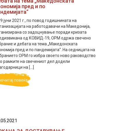
ебата на тема „Македонската
ономија пред и по
андемијата“
 9 јуни 2021 г., по повод годишнината на
ганизацијата на работодавачи на Македонија,
ганизирана со задоцнување поради кризата
едизвикана од КОВИД-19, ОРМ одржа свечено
брание и дебата на тема „Македонската
ономија пред и по пандемијата“. На седницата на
бранието ОРМ го избра своето ново раководство
во рамките на свечениот дел додели
агодарници на […]
рочитај повеќе
.05.2021