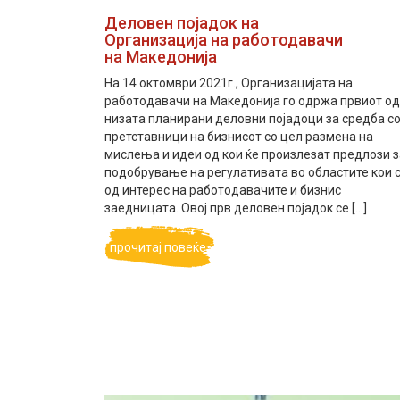
Деловен појадок на
Организација на работодавачи
на Македонија
На 14 октомври 2021г., Организацијата на
работодавачи на Македонија го одржа првиот од
низата планирани деловни појадоци за средба с
претставници на бизнисот со цел размена на
мислења и идеи од кои ќе произлезат предлози з
подобрување на регулативата во областите кои 
од интерес на работодавачите и бизнис
заедницата. Овој прв деловен појадок се […]
прочитај повеќе