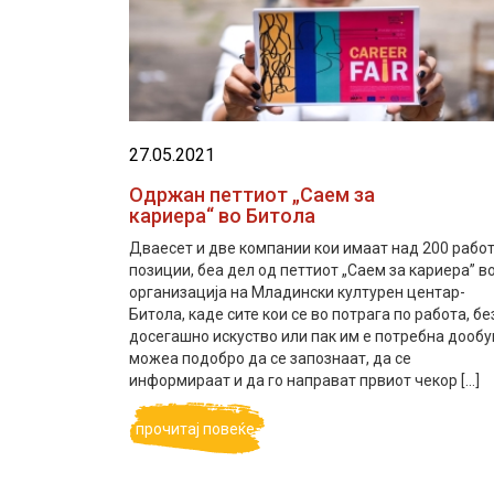
27.05.2021
Одржан петтиот „Саем за
кариера“ во Битола
Дваесет и две компании кои имаат над 200 рабо
позиции, беа дел од петтиот „Саем за кариера” в
организација на Младински културен центар-
Битола, каде сите кои се во потрага по работа, бе
досегашно искуство или пак им е потребна дообу
можеа подобро да се запознаат, да се
информираат и да го направат првиот чекор […]
прочитај повеќе