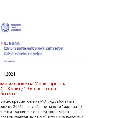
.11.2021
смо издание на Мониторот на
Т: Ковид-19 и светот на
аботата
гласно пресметките на МОТ, одработените
сови во 2021 г. на глобално ниво ќе бидат за 4,3
оценти под нивото од пред пандемијата
оследен квартал на 2019 г.), што е еквивалентно