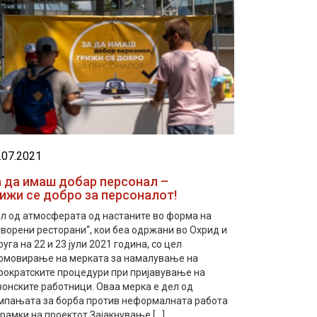
.07.2021
а да имаш добар персонал –
ижи се добро за персоналот!
л од атмосферата од настаните во форма на
творени ресторани“, кои беа одржани во Охрид и
руга на 22 и 23 јули 2021 година, со цел
омовирање на мерката за намалување на
рократските процедури при пријавување на
зонските работници. Oваа мерка е дел од
мпањата за борба против неформалната работа
 рамки на проектот Зајакнување […]