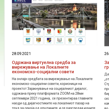
28.09.2021
26
Одржана виртуелна средба за
З
вмрежување на Локалните
гр
економско-социјални совети
Де
На онлајн средбата за вмрежување на Локалните
„о
економско-социјални совети, корисници на
Ст
проектот Зајакнување на социјалниот дијалог,
пр
одржана преку платформата ZOOM на 28ми
би
септември 2021 година, се презентираа главните
се
наоди од дијагностиките на локалниот пазар на
ка
труд за секоја од општините, и се разгледаа идните
во