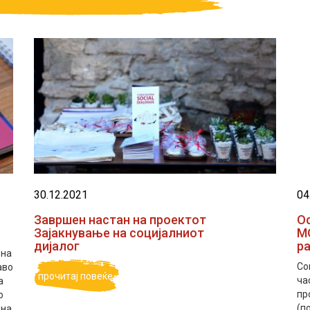
30.12.2021
04
Завршен настан на проектот
О
Зајакнување на социјалниот
МО
дијалог
р
 на
Со
аво
прочитај повеќе
ча
а
пр
о
(п
 на