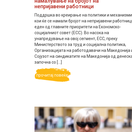
намалување на бројот на
непријавени работници
Поддршка во креирање на политики и механизми
кои ќе се намали бројот на непријавени работниц
еден од главните приоритети на Економско-
социјалниот совет (ЕСС). Во насока на
унапредување на овој сегмент, ЕСС, преку
Министерството за труд и социјална политика,
Организацијата на работодавачи на Македонија 
Сојузот на синдикатите на Македонија од денеск
започна со […]
прочитај повеќе