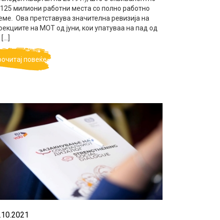
 125 милиони работни места со полно работно
еме. Ова претставува значителна ревизија на
оекциите на МОТ од јуни, кои упатуваа на пад од
 […]
рочитај повеќе
.10.2021