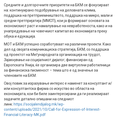
Средните и долгорочните приоритети на БКМ се фокусираат
на: континуирано подобрување на деловната клима,
поддршка на претприемништвото, поддршка на микро, мали и
средни претпријатија (ММСП), кои ја формираат основата за
економскиот раст и намалување на невработеноста, како и на
унапредување на човечкиот капитал во економијата преку
обука и едукација.
МОТ и БКМ успешно соработуваат на различни проекти. Како
дел од својата комуникациска стратегија, БКМ, со поддршка
од проектот на Меѓународната организација на трудот,
Зајакнување на социјалниот дијалог
, финансиран од
Европската Унија, ќе организира две виртуелни работилници
за финансиска писменост – тема што е од значење за
членовите на БКМ.
Овој повик за изразување интерес е наменет за консултант и/
или консултантска фирма со искуство во областа на
економијата, кои би биле заинтересирани да ги реализираат
задачите детално опишани на следниот
линк:
https://socijalendijalog.mk/wp-
content/uploads/2021/10/Call-for-Expression-of-Interest-
Financial-Literacy-MK.pdf