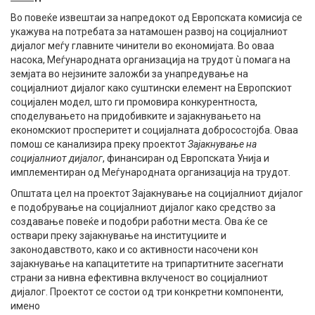
Во повеќе извештаи за напредокот од Европската комисија се
укажува на потребата за натамошен развој на социјалниот
дијалог меѓу главните чинители во економијата. Во оваа
насока, Меѓународната организација на трудот ù помага на
земјата во нејзините заложби за унапредување на
социјалниот дијалог како суштински елемент на Европскиот
социјален модел, што ги промовира конкурентноста,
споделувањето на придобивките и зајакнувањето на
економскиот просперитет и социјалната добросостојба. Оваа
помош се канализира преку проектот
Зајакнување на
социјалниот дијалог
, финансиран од Европската Унија и
имплементиран од Меѓународната организација на трудот.
Општата цел на проектот Зајакнување на социјалниот дијалог
е подобрување на социјалниот дијалог како средство за
создавање повеќе и подобри работни места. Ова ќе се
оствари преку зајакнување на институциите и
законодавството, како и со активности насочени кон
зајакнување на капацитетите на трипартитните засегнати
страни за нивна ефективна вклученост во социјалниот
дијалог. Проектот се состои од три конкретни компоненти,
имено