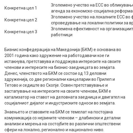
Зголемено учество на ЕСС во обликувањ
Конкретна цел 1
агенда за економско-социјална реформа
Зголемено учество на локалните ЕСС во
Конкретна цел 2
спроведување на локални политики за 
Зголемена ефективност на организациит
Конкретна цел 3
работници
Бизнис конфедерација на Македонија (БКМ) е основана во
2001 година како здружение на работодавачи кое ги
истакнува, претставува и поддржува интересите на своите
членови и интересите на бизнис-заедницата во земјата.
Денес, членството на БКМ се состои од 13 деловни
здруженија, со две регионални канцеларии во Прилеп и
Тетово и седиште во Скопје. Освен претставување и
застапување на интересите на своите членови, БКМ е
катализатор на ставот на деловната заедница и двигател на
социјалниот дијалог и индустриските односи во земјата.
Знаењето и ставовите на БКМ се темелат на постојана
комуникација со нејзините членови – длабински и детални
анализи и мерења на состојбите во различни општествени
сфери на локално, регионално и национално ниво.