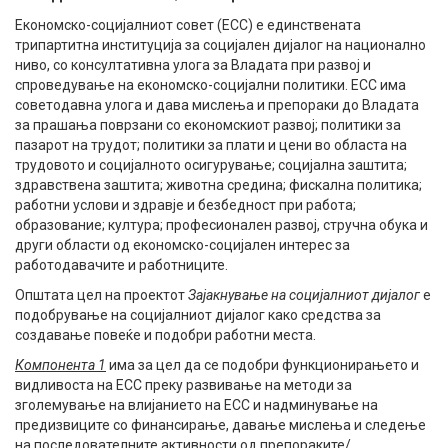
Економско-социјалниот совет (ЕСС) е единствената
трипартитна институција за социјален дијалог на национално
ниво, со консултативна улога за Владата при развој и
спроведување на економско-социјални политики. ЕСС има
советодавна улога и дава мислења и препораки до Владата
за прашања поврзани со економскиот развој; политики за
пазарот на трудот; политики за плати и цени во областа на
трудовото и социјалното осигурување; социјална заштита;
здравствена заштита; животна средина; фискална политика;
работни услови и здравје и безбедност при работа;
образование; култура; професионален развој, стручна обука и
други области од економско-социјален интерес за
работодавачите и работниците.
Општата цел на проектот
Зајакнување на социјалниот дијалог
е
подобрување на социјалниот дијалог како средства за
создавање повеќе и подобри работни места.
Компонента
1
има за цел да се подобри функционирањето и
видливоста на ЕСС преку развивање на методи за
зголемување на влијанието на ЕСС и надминување на
предизвиците со финансирање, давање мислења и следење
на последователните активности од препораките/