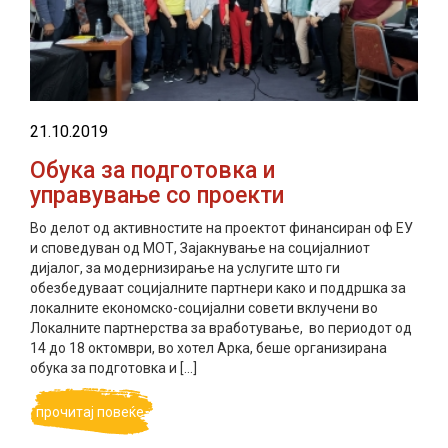
21.10.2019
Oбука за подготовка и
управување со проекти
Во делот од активностите на проектот финансиран оф ЕУ
и споведуван од МОТ, Зајакнување на социјалниот
дијалог, за модернизирање на услугите што ги
обезбедуваат социјалните партнери како и поддршка за
локалните економско-социјални совети вклучени во
Локалните партнерства за вработување, во периодот од
14 до 18 октомври, во хотел Арка, беше организирана
обука за подготовка и […]
прочитај повеќе