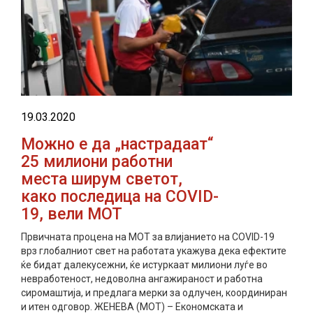
19.03.2020
Можно е да „настрадаат“
25 милиони работни
места ширум светот,
како последица на COVID-
19, вели МОТ
Првичната процена на МОТ за влијанието на COVID-19
врз глобалниот свет на работата укажува дека ефектите
ќе бидат далекусежни, ќе истуркаат милиони луѓе во
невработеност, недоволна ангажираност и работна
сиромаштија, и предлага мерки за одлучен, координиран
и итен одговор. ЖЕНЕВА (МОТ) – Економската и