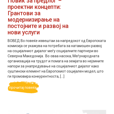
Повик за предлог –
проектни концепти:
Грантови за
модернизирање на
постојните и развој на
нови услуги
ВОВЕД Во повеќе извештаи за напредокот од Европската
комисија се укажува на потребата за натамошен развој
на социјалниот дијалог меѓу социјалните партнери во
Северна Македонија. Во оваа насока, Меѓународната
организација на трудот и помага на земјата во нејзините
напори за унапредување на социјалниот дијалог како
суштински елемент на Европскиот социјален модел, што
ги промовира конкурентноста, […]
прочитај повеќе