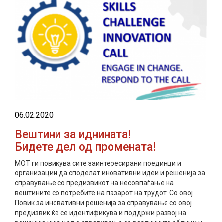
06.02.2020
Вештини за иднината!
Бидете дел од промената!
МОТ ги повикува сите заинтересирани поединци и
организации да споделат иновативни идеи и решенија за
справување со предизвикот на несовпаѓање на
вештините со потребите на пазарот на трудот. Со овој
Повик за иновативни решенија за справување со овој
предизвик ќе се идентификува и поддржи развој на