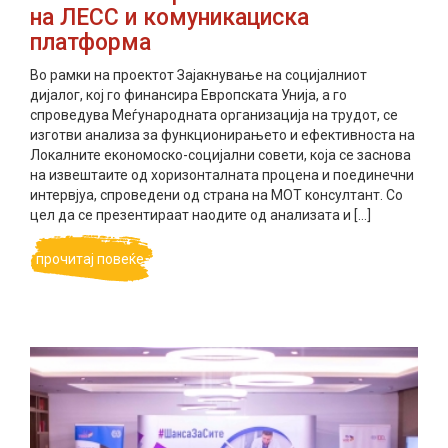
на ЛЕСС и комуникациска
платформа
Во рамки на проектот Зајакнување на социјалниот
дијалог, кој го финансира Европската Унија, а го
спроведува Меѓународната организација на трудот, се
изготви анализа за функционирањето и ефективноста на
Локалните економоско-социјални совети, која се заснова
на извештаите од хоризонталната процена и поединечни
интервјуа, спроведени од страна на МОТ консултант. Со
цел да се презентираат наодите од анализата и […]
прочитај повеќе