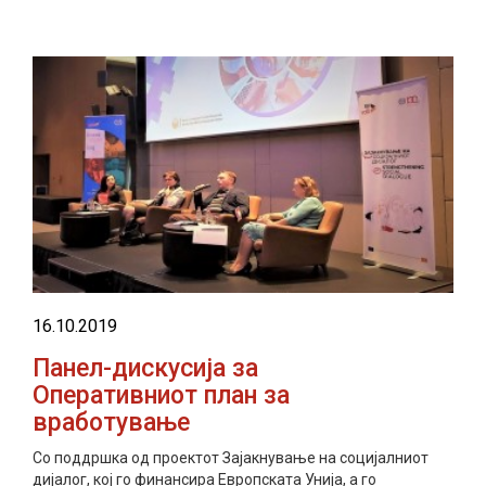
16.10.2019
Панел-дискусија за
Оперативниот план за
вработување
Со поддршка од проектот Зајакнување на социјалниот
дијалог, кој го финансира Европската Унија, а го