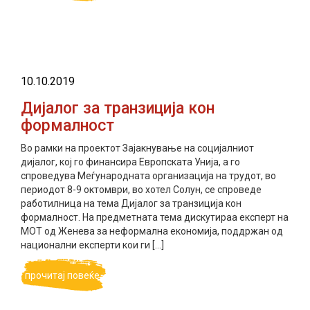
10.10.2019
Дијалог за транзиција кон
формалност
Во рамки на проектот Зајакнување на социјалниот
дијалог, кој го финансира Европската Унија, а го
спроведува Меѓународната организација на трудот, во
периодот 8-9 октомври, во хотел Солун, се спроведе
работилница на тема Дијалог за транзиција кон
формалност. На предметната тема дискутираа експерт на
МОТ од Женева за неформална економија, поддржан од
национални експерти кои ги […]
прочитај повеќе