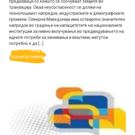
предизвици со коишто се соочуваат земјите во
транзиција. Оваа неусогласеност се должи на
технолошкиот напредок, индустриските и демографските
промени. Северна Македонија има остварено значителен
напредок во градење на капацитетите на националните
институции за нивно вклучување во предвидувањето на
идните потреби за занимања и вештини, меѓутоа
потребно е да […]
прочитај повеќе