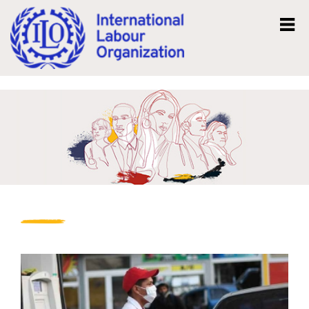
Mk
En
Вести