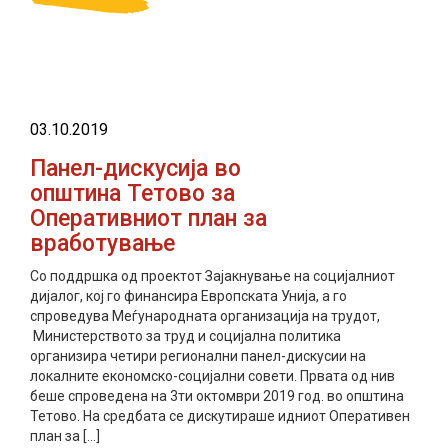
03.10.2019
Панел-дискусија во
општина Тетово за
Оперативниот план за
вработување
Со поддршка од проектот Зајакнување на социјалниот
дијалог, кој го финансира Европската Унија, а го
спроведува Меѓународната организација на трудот,
Министерството за труд и социјална политика
организира четири регионални панел-дискусии на
локалните економско-социјални совети. Првата од нив
беше спроведена на 3ти октомври 2019 год. во општина
Тетово. На средбата се дискутираше идниот Оперативен
план за […]