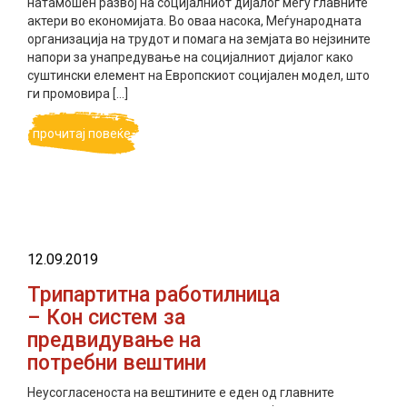
натамошен развој на социјалниот дијалог меѓу главните
актери во економијата. Во оваа насока, Меѓународната
организација на трудот и помага на земјата во нејзините
напори за унапредување на социјалниот дијалог како
суштински елемент на Европскиот социјален модел, што
ги промовира […]
прочитај повеќе
12.09.2019
Трипартитна работилница
– Кон систем за
предвидување на
потребни вештини
Неусогласеноста на вештините е еден од главните