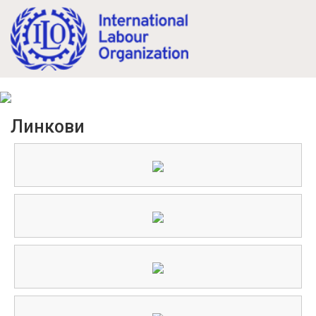
Mk
En
Линкови