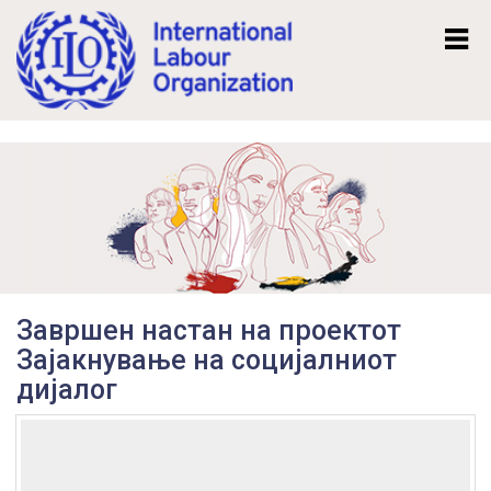
Mk
En
Завршен настан на проектот
Зајакнување на социјалниот
дијалог