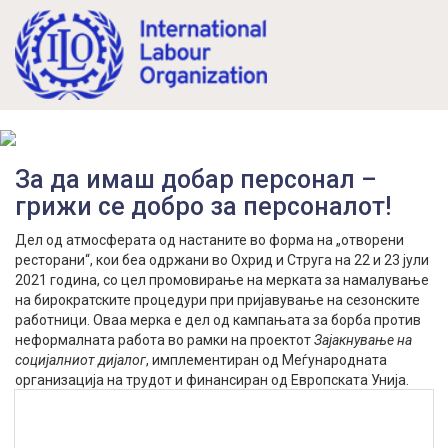
Mk
En
За да имаш добар персонал –
грижи се добро за персоналот!
Дел од атмосферата од настаните во форма на „отворени
ресторани“, кои беа одржани во Охрид и Струга на 22 и 23 јули
2021 година, со цел промовирање на мерката за намалување
на бирократските процедури при пријавување на сезонските
работници. Oваа мерка е дел од кампањата за борба против
неформалната работа во рамки на проектот
Зајакнување на
социјалниот дијалог
, имплементиран од Меѓународната
организација на трудот и финансиран од Европската Унија.