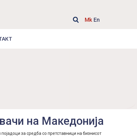
Mk
En
ТАКТ
авачи на Македонија
 појадоци за средба со претставници на бизнисот