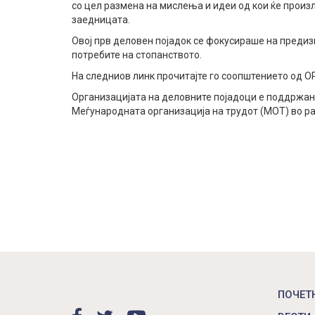
со цел размена на мислења и идеи од кои ќе произ
заедницата.
Овој прв деловен појадок се фокусираше на предиз
потребите на стопанството.
На следниов линк прочитајте го соопштението од 
Организацијата на деловните појадоци е поддржана 
Меѓународната организација на трудот (МОТ) во ра
ПОЧЕТ