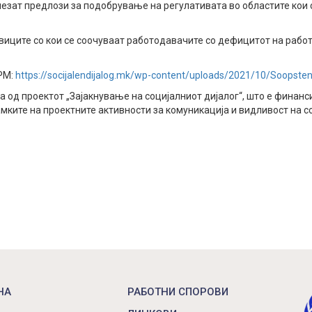
лезат предлози за подобрување на регулативата во областите кои 
виците со кои се соочуваат работодавачите со дефицитот на рабо
ОРМ:
https://socijalendijalog.mk/wp-content/uploads/2021/10/Soopst
од проектот „Зајакнување на социјалниот дијалог“, што е финанси
мките на проектните активности за комуникација и видливост на с
НА
РАБОТНИ СПОРОВИ