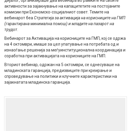
дијалог, организираше два вебинара во рамките на своите
активности за зајакнување на капацитетите на постојаните
комисии при Економско-социјалниот совет. Темите на
вебинарот беа
Стратегија за активација на корисниците на ГМП
(гарантирана минимална помош) и младите на пазарот на
трудот
.
Вебинарот за Активација на корисниците на ГМП, кој се одржа
на 4 октомври, имаше за цел упатување на потребата од и
изнаоѓање решенија за меѓуинституционална координација и
соработка при активацијата на корисниците на ГМП.
Вториот вебинар, одржан на 5 октомври, се однесуваше на
младинската гаранција, предизвиците при креирање и
спроведување на политики и клучните карактеристики на
зајакнатата младинска гаранција.