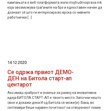
кампањата е веб-платформата www.mojtrudmoiprava.mk
која овозможува граѓаните на брз и едноставен начин да
дознаат сè што ги интересира во врска со нивните
работнички […]
прочитај повеќе
14.12.2020
Се одржа првиот ДЕМО-
ДЕН на Битола старт-ап
центарот
Ако имаш храброст и знаење за развој на иновативна
идеја БИТОЛА СТАРТ-АП е твоето место. Започни нешто
свое и докажи дека И од Битола се може(и). Вака, во
септември беше најавен почетокот на отворениот повик