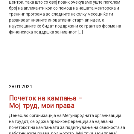
центри, така што со овој повик очекуваме уште поголем
број на апликанти кои со помош на нашата менторска и
тренинг програма во следните неколку месеци ќе ги
развиваат нивните иновативни старт-ап идеи, а
најуспешните ќе бидат поддржани со грант во форма на
финансиска поддршка за нивниот […]
прочитај повеќе
28.01.2021
Почеток на кампања –
Мој труд, мои права
Денес, во организација на Меѓународната организација
на трудот, се одржа прес-конференција за најава на
почетокот на кампањата за подигнување на свесноста за
работничките права, под мотото „Мој труд, мои права“.