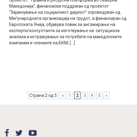
проектот: “Правна и ресурсна платформа во Северна
Македонија“, финансиски поддржан oд проектот
“Зајакнување на социјалниот дијалот” спроведуван од
Меѓународната организација на трудот, а финансиран од
Европската Унија, објавува повик за ангажирање на
експерти/консултанти за изготвување на ситуациона
анализа и истражување за потребите на македонските
компании и членките на БКМ, […]
прочитај повеќе
Страна 2 од 5
«
1
2
3
4
5
»