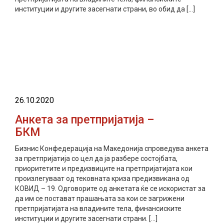
институции и другите засегнати страни, во обид да […]
прочитај повеќе
26.10.2020
Анкета за претпријатија –
БКМ
Бизнис Конфедерација на Македонија спроведува анкета
за претпријатија со цел да ја разбере состојбата,
приоритетите и предизвиците на претпријатијата кои
произлегуваат од тековната криза предизвикана од
КОВИД – 19. Одговорите од анкетата ќе се искористат за
да им се постават прашањата за кои се загрижени
претпријатијата на владините тела, финансиските
институции и другите засегнати страни. […]