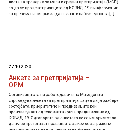
листа за проверка за мали и средни претпријатија (МСП)
за да се проценат ризиците од КОВИД-19 и информации
за преземање мерки за да се заштити безбедноста […]
прочитај повеќе
27.10.2020
Анкета за претпријатија –
ОРМ
Организацијата на работодавачи на Македонија
спроведува анкета за претпријатија со цел да ја разбере
состојбата, приоритетите и предизвиците кои
произлегуваат од тековната криза предизвикана од
КОВИД-19. Одговорите од анкетата ќе се искористат за
да им се претстават прашањата за кои се загрижени
претпријатијата на владините тела, финансиските