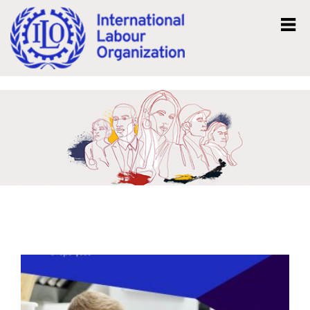
Mk
En
Вести