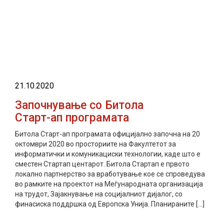
прочитај повеќе
21.10.2020
Започнување со Битола
Старт-ап програмата
Битола Старт-ап програмата официјално започна на 20
октомври 2020 во просториите на Факултетот за
информатички и комуникациски технологии, каде што е
сместен Стартап центарот. Битола Стартап е првото
локално партнерство за вработување кое се спроведува
во рамките на проектот на Меѓународната организација
на трудот, Зајакнување на социјалниот дијалог, со
финасиска поддршка од Европска Унија. Планираните […]