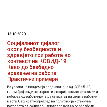
прочитај повеќе
13.10.2020
Социјалниот дијалог
околу безбедноста и
здравјето при работа во
контекст на КОВИД-19.
Како до безбедно
враќање на работа –
Практични примери
Во услови на пандемија предизвикана од КОВИД-19,
голем број земји повторно ги отворија своите економии и
побараа од работниците да се вратат на своите работни
места. Овој краток преглед на политики ја истакнува
потребата од социјален дијалог со цел да се обезбеди