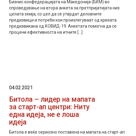
Бизнис конфедерацијата на Македонија (БКМ) во
спроведување на втора анкета за претпријатијата низ
целата земја, со цел да се утврдат деловните
предизвици и потреби кои произлегуваат од кризата
предизвикана од КОВИД-19. Анкетата помогна да се
процени ефективноста на итните […]
прочитај повеќе
04.02.2021
Битола – лидер на мапата
за старт-ап центри: Ниту
една идеја, не е лоша
идеја
Битола е веќе сериозно поставена на мапата на старт-ап