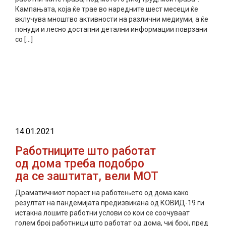
Кампањата, која ќе трае во наредните шест месеци ќе
вклучува мноштво активности на различни медиуми, а ќе
понуди и лесно достапни детални информации поврзани
со […]
прочитај повеќе
14.01.2021
Работниците што работат
од дома треба подобро
да се заштитат, вели МОТ
Драматичниот пораст на работењето од дома како
резултат на пандемијата предизвикана од КОВИД-19 ги
истакна лошите работни услови со кои се соочуваат
голем број работници што работат од дома, чиј број, пред