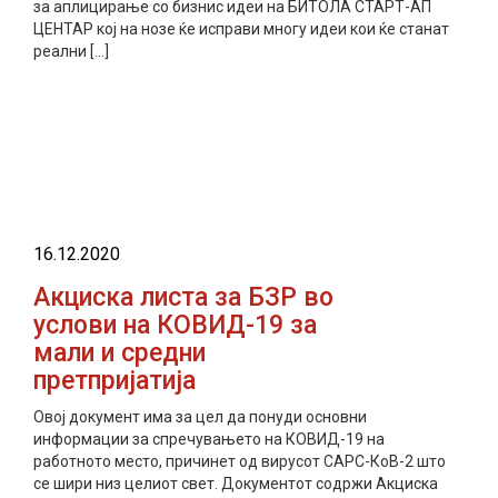
за аплицирање со бизнис идеи на БИТОЛА СТАРТ-АП
ЦЕНТАР кој на нозе ќе исправи многу идеи кои ќе станат
реални […]
прочитај повеќе
16.12.2020
Акциска листа за БЗР во
услови на КОВИД-19 за
мали и средни
претпријатија
Овој документ има за цел да понуди основни
информации за спречувањето на КОВИД-19 на
работното место, причинет од вирусот САРС-КоВ-2 што
се шири низ целиот свет. Документот содржи Акциска