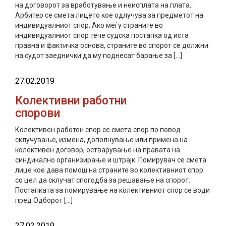
на договорот за вработување и неисплата на плата.
Арбитер се смета лицето кое одлучува за предметот на
индивидуалниот спор. Ако меѓу страните во
индивидуалниот спор тече судска постапка од иста
правна и фактичка основа, страните во спорот се должни
на судот заеднички да му поднесат барање за […]
27.02.2019
Колективни работни
спорови
Колективен работен спор се смета спор по повод
склучување, измена, дополнување или примена на
колективен договор, остварување на правата на
синдикално организирање и штрајк. Помирувач се смета
лице кое дава помош на страните во колективниот спор
со цел да склучат спогодба за решавање на спорот.
Постапката за помирување на колективниот спор се води
пред Одборот […]
27.02.2019