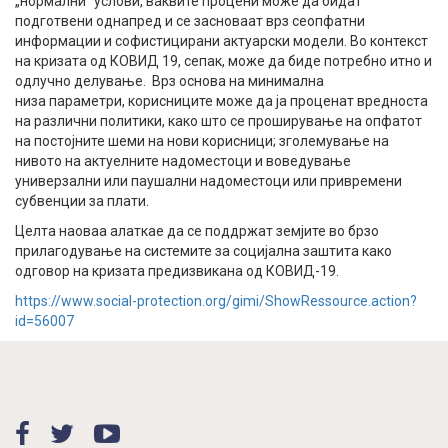
„нормални“ услови, ваквите процени може да бидат
подготвени однапред и се засноваат врз сеопфатни
информации и софистицирани актуарски модели. Во контекст
на кризата од КОВИД 19, сепак, може да биде потребно итно и
одлучно делување. Врз основа на минимална
низа параметри, корисниците може да ја проценат вредноста
на различни политики, како што се проширување на опфатот
на постојните шеми на нови корисници; зголемување на
нивото на актуелните надоместоци и воведување
универзални или паушални надоместоци или привремени
субвенции за плати.
Целта наоваа алаткае да се поддржат земјите во брзо
прилагодување на системите за социјална заштита како
одговор на кризата предизвикана од КОВИД-19.
https://www.social-protection.org/gimi/ShowRessource.action?
id=56007