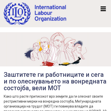
Mk
En
Заштитете ги работниците и сега
и по олеснувањето на вонредната
состојба, вели МОТ
Како што расте притисокот врз земјите да ги олеснат своите
рестриктивни мерки на вонредна состојба, Меѓународната
организација на трудот (МОТ) ги повикува владите да