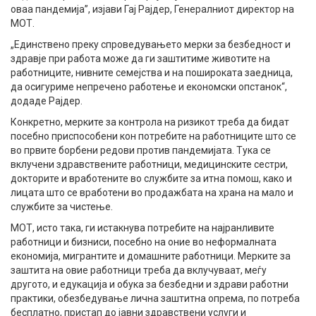
оваа пандемија”, изјави Гај Рајдер, Генералниот директор на
МОТ.
„Единствено преку спроведувањето мерки за безбедност и
здравје при работа може да ги заштитиме животите на
работниците, нивните семејства и на пошироката заедница,
да осигуриме непречено работење и економски опстанок“,
додаде Рајдер.
Конкретно, мерките за контрола на ризикот треба да бидат
посебно приспособени кон потребите на работниците што се
во првите борбени редови против пандемијата. Тука се
вклучени здравствените работници, медицинските сестри,
докторите и вработените во службите за итна помош, како и
лицата што се вработени во продажбата на храна на мало и
службите за чистење.
МОТ, исто така, ги истакнува потребите на најранливите
работници и бизниси, посебно на оние во неформалната
економија, мигрантите и домашните работници. Мерките за
заштита на овие работници треба да вклучуваат, меѓу
другото, и едукација и обука за безбедни и здрави работни
практики, обезбедување лична заштитна опрема, по потреба
бесплатно, пристап до јавни здравствени услуги и