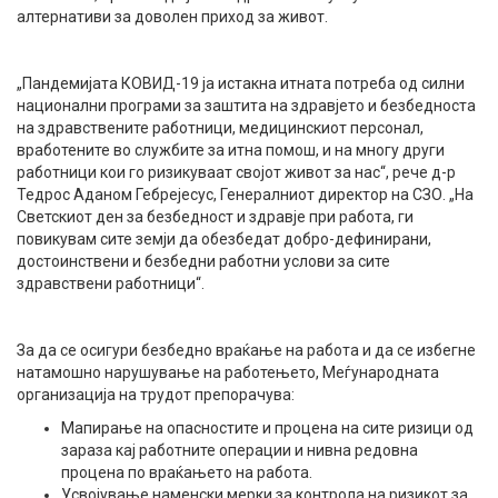
алтернативи за доволен приход за живот.
„Пандемијата КОВИД-19 ја истакна итната потреба од силни
национални програми за заштита на здравјето и безбедноста
на здравствените работници, медицинскиот персонал,
вработените во службите за итна помош, и на многу други
работници кои го ризикуваат својот живот за нас“, рече д-р
Тедрос Аданом Гебрејесус, Генералниот директор на СЗО. „На
Светскиот ден за безбедност и здравје при работа, ги
повикувам сите земји да обезбедат добро-дефинирани,
достоинствени и безбедни работни услови за сите
здравствени работници“.
За да се осигури безбедно враќање на работа и да се избегне
натамошно нарушување на работењето, Меѓународната
организација на трудот препорачува:
Мапирање на опасностите и процена на сите ризици од
зараза кај работните операции и нивна редовна
процена по враќањето на работа.
Усвојување наменски мерки за контрола на ризикот за