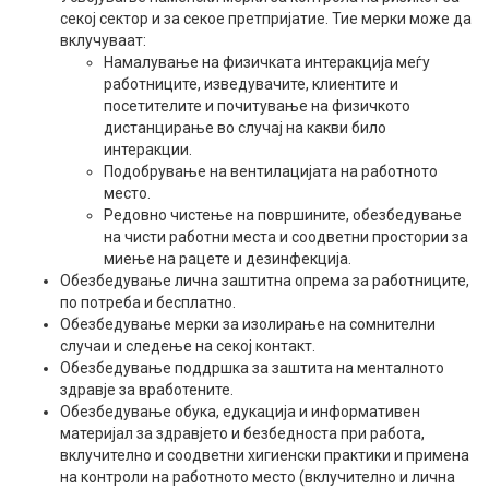
секој сектор и за секое претпријатие. Тие мерки може да
вклучуваат:
Намалување на физичката интеракција меѓу
работниците, изведувачите, клиентите и
посетителите и почитување на физичкото
дистанцирање во случај на какви било
интеракции.
Подобрување на вентилацијата на работното
место.
Редовно чистење на површините, обезбедување
на чисти работни места и соодветни простории за
миење на рацете и дезинфекција.
Обезбедување лична заштитна опрема за работниците,
по потреба и бесплатно.
Обезбедување мерки за изолирање на сомнителни
случаи и следење на секој контакт.
Обезбедување поддршка за заштита на менталното
здравје за вработените.
Обезбедување обука, едукација и информативен
материјал за здравјето и безбедноста при работа,
вклучително и соодветни хигиенски практики и примена
на контроли на работното место (вклучително и лична