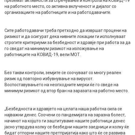
преземат активности за спречување и контрола на КОВИД-19
на работното место, со активна вклученост и дијалог со
организациите на работниците и на работодавачите.
Сите работодавачи треба претходно да извршат процени на
ризикот и да осигурат дека нивните локации ги исполнуваат
строгите критериуми за безбедност и здравје при работа за да
го сведат на минимум ризикот на изложување на
работниците на КОВИД-19, вели МОТ.
Без такви контроли, земјите се соочуваат со многу реален
ризик од повторно избувнување на вирусот.
Воспоставувањето на неопходните мерки ќе го сведе на
минимум ризикот од втор бран на заразата на работно место.
„Безбедноста и здравјето на целата наша работна сила се
најважни денес. Соочени со пандемијата на заразна болест,
начинот на којшто ги заштитуваме нашите работници денес
јасно утврдува колку се безбедни нашите заедници и колку ќе
бидат отпорни нашите претпријатија како што ќе се развива