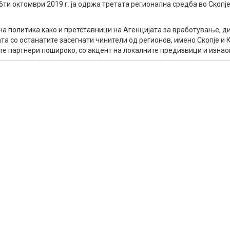
6ти октомври 2019 г. ја одржа третата регионална средба во Скопј
на политика како и претставници на Агенцијата за вработување, д
та со останатите засегнати чинители од регионов, имено Скопје и
те партнери пошироко, со акцент на локалните предизвици и изна