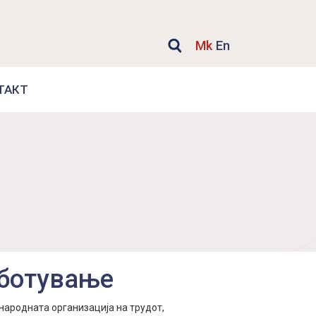
Mk
En
ТАКТ
аботување
ународната организација на трудот,