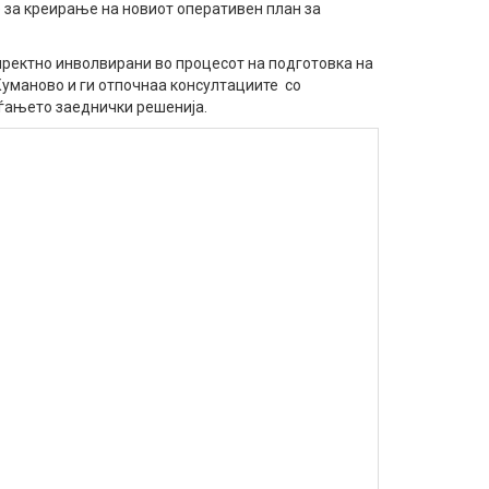
е за креирање на новиот оперативен план за
иректно инволвирани во процесот на подготовка на
 Куманово и ги отпочнаа консултациите со
оѓањето заеднички решенија.