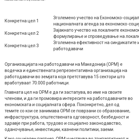
Зголемено учество на Економско-соција
Конкретна цел 1
националната агенда за економско-соц
Зајакнато учество на локалните економс
Конкретна цел 2
формулирање и спроведување на локалн
Зголемена ефективност на синдикатите и
Конкретна цел 3
работодавачи
Организацијата на работодавачи на Македонија (ОРМ) е
водечка и единствената репрезентативна организација на
работодавачи во земјата која претставува 15 сектори што
вработуваат 70.000 работници.
Главната цел на ОРМ е да ги застапува, во име на своите
членови, и да ги промовира интересите на работодавачите во
економската и социјалната сфера. Поконкретно, дел од
темите со кои се занимава ОРМ се поврзани со образование,
инфраструктура, општествената одговорност, безбедност и
здравје при работа, трудово и социјално законодавство,
оданочување, инвестиции, казнени политики, заеми.
Како социјален партнер, ОРМ учествува во трипартитниот и