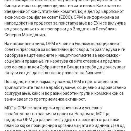
бипартитниот социјален дијалог на сите нивоа. Како член на
Заедничкиот консултативен комитет, кој е дел од Европскиот
економско-социјален совет (ЕЕСС), ОРМ е информиранa за
напредокот на процесот за пристапување во ЕУ и се вклучува
во донесувањето на препораки до Владата на Република
Северна Македонија.
На национално ниво, ОРМ е член на Економско-социјалниот
совет и преговара за колективни договори, ги разгледува и ги
одобрува нацрт-законите и нацрт-прописите за економско-
социјални прашања, ги изразува своите ставови и предлози
врз основа на кои Собранието и Владата треба да донесуваат
одлуки со цел да се поттикне развојот на бизнисот.
Последно, но не и најмалку важно, ОРМ е претставена и во
трипартитните тела за вработување, социјално и здравствено
осигурување, како и во разни работни групи и комисии кои се
занимаваат со претприемачка активност.
МОТ и ОРМ се партнерски организации и успешно
соработуваат на различни проекти. Неодамна, МОТ ја
поддржа ОРМ да развие, меѓу другото, солиден стратешки
план со кој се позиционира организацијата во иднина. Дел од