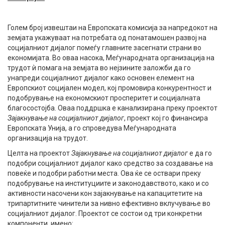
Голем број извештаи на Европската комисија за напредокот на
земјата укажуваат на потребата од понатамошен развој на
социјалниот дијалог помеѓу главните засегнати страни во
економијата. Во оваа насока, Меѓународната организација на
трудот ѝ помага на земјата во нејзините заложби да го
унапреди социјалниот дијалог како основен елемент на
Европскиот социјален модел, кој промовира конкурентност и
подобрување на економскиот просперитет и социјалната
благосостојба. Оваа поддршка е канализирана преку проектот
Зајакнување на социјалниот дијалог
, проект кој го финансира
Европската Унија, а го спроведува Меѓународната
организација на трудот.
Целта на проектот
Зајакнување на социјалниот дијалог
е да го
подобри социјалниот дијалог како средство за создавање на
повеќе и подобри работни места. Ова ќе се оствари преку
подобрување на институциите и законодавството, како и со
активности насочени кон зајакнување на капацитетите на
трипартитните чинители за нивно ефективно вклучување во
социјалниот дијалог. Проектот се состои од три конкретни
компоненти, имено: