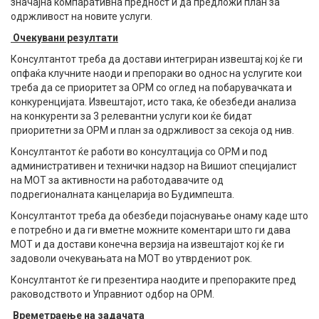
значајна компаративна предност и да предложи план за
одржливост на новите услуги.
Очекувани резултати
Консултантот треба да достави интегриран извештај кој ќе ги
опфаќа клучните наоди и препораки во однос на услугите кои
треба да се приоритет за ОРМ со оглед на побарувачката и
конкуренцијата. Извештајот, исто така, ќе обезбеди анализа
на конкуренти за 3 релевантни услуги кои ќе бидат
приоритетни за ОРМ и план за одржливост за секоја од нив.
Консултантот ќе работи во консултација со ОРМ и под
административен и технички надзор на Вишиот специјалист
на МОТ за активности на работодавачите од
подрегионалната канцеларија во Будимпешта.
Консултантот треба да обезбеди појаснување онаму каде што
е потребно и да ги вметне можните коментари што ги дава
МОТ и да достави конечна верзија на извештајот кој ќе ги
задоволи очекувањата на МОТ во утврдениот рок.
Консултантот ќе ги презентира наодите и препораките пред
раководството и Управниот одбор на ОРМ.
Времетраење на задачата