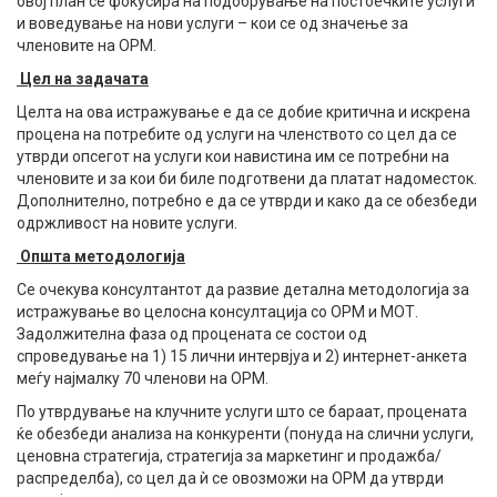
овој план се фокусира на подобрување на постоечките услуги
и воведување на нови услуги – кои се од значење за
членовите на ОРМ.
Цел на задачата
Целта на ова истражување е да се добие критична и искрена
процена на потребите од услуги на членството со цел да се
утврди опсегот на услуги кои навистина им се потребни на
членовите и за кои би биле подготвени да платат надоместок.
Дополнително, потребно е да се утврди и како да се обезбеди
одржливост на новите услуги.
Општа методологија
Се очекува консултантот да развие детална методологија за
истражување во целосна консултација со ОРМ и МОТ.
Задолжителна фаза од процената се состои од
спроведување на 1) 15 лични интервјуа и 2) интернет-анкета
меѓу најмалку 70 членови на ОРМ.
По утврдување на клучните услуги што се бараат, процената
ќе обезбеди анализа на конкуренти (понуда на слични услуги,
ценовна стратегија, стратегија за маркетинг и продажба/
распределба), со цел да ѝ се овозможи на ОРМ да утврди