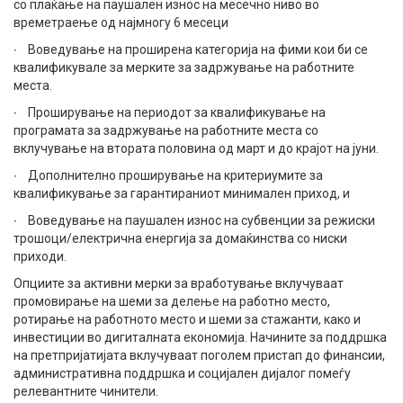
со плаќање на паушален износ на месечно ниво во
времетраење од најмногу 6 месеци
∙ Воведување на проширена категорија на фими кои би се
квалификувале за мерките за задржување на работните
места.
∙ Проширување на периодот за квалификување на
програмата за задржување на работните места со
вклучување на втората половина од март и до крајот на јуни.
∙ Дополнително проширување на критериумите за
квалификување за гарантираниот минимален приход, и
∙ Воведување на паушален износ на субвенции за режиски
трошоци/електрична енергија за домаќинства со ниски
приходи.
Опциите за активни мерки за вработување вклучуваат
промовирање на шеми за делење на работно место,
ротирање на работното место и шеми за стажанти, како и
инвестиции во дигиталната економија. Начините за поддршка
на претпријатијата вклучуваат поголем пристап до финансии,
административна поддршка и социјален дијалог помеѓу
релевантните чинители.