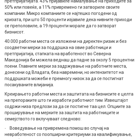
претпријатијата. 43% пријавиле намалување на приходите за
50% или повеќе, а 11% привремено ги затвориле своите
компании. Микро компаниите се најтешко погодени од
кризата, при што 50 проценти изјавиле дека нивните приходи
се преполовиле, а 19 проценти морале да го затворат
бизнисот.
40.000 работни места се изложени на директен ризик и без
соодветни мерки за поддршка на овие работници и
претпријатија, стапката на вработеност во Северна
Македонија би можела веднаш да падне за околу 5 процентни
поени. Главните мерки за задржување на работните места,
донесени од Владата, беа навремени, но интензитетот на
поддршката можеби е премногу низок за да се постигнат
посакуваните влијанија.
Креирањето работни места и заштитата на бизнисите е целта
на препораките што ги изработи работниот тим. Извештајот
содржи низа предлози за да се постигне таа цел. Опциите за
проширување на мерките за заштита на работниците и
семејството го вклучуваат следново:
∙ Воведување на привремена помош во случај на
невработеност со поопширни критериуми за квалификување,