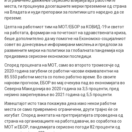
и ограничено движење сериозно влијаеја врз работните
места, ги проценува досегашните мерки преземени од страна
на Владата и нуди препораки за политики што наредно да се
преземе.
Целта на работниот тим на МОТ/ЕБОР за КОВИД-19 и светот
на работата, формиран на почетокот на здравствената криза,
беше дополнително да му помогне на Економско-социјалниот
совет во донесување информирани мислења и предлози за
развиените мерки на политики за глобалната пандемија која
предизвика сериозни економски последици.
Според процената на МОТ, само во второто тромесечје од
2020 година загубени се работни часови еквивалентни на
85.550 работни места со полнo работно време. Во своите
најнови прогнози, ЕБОР во мај очекува пад во економијата во
Северна Македонија во 2020 година за 3,5 проценти, пред
нејзино закрепнување во 2021 година од 5,5 проценти.
Извештајот исто така покажува дека иако некои работни
места се само привремено ограничени, други траjно ќе се
изгубат. Според анкетата на претпријатијата спроведена од
страна на организациите на работодавачи, во соработка со
МОТ и ЕБОР, пандемијата сериозно погоди 82 проценти од