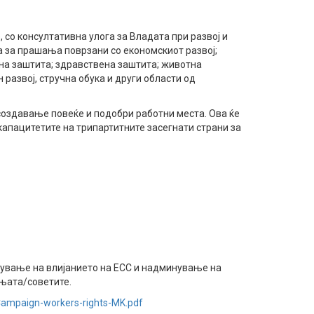
 со консултативна улога за Владата при развој и
 за прашања поврзани со економскиот развој;
лна заштита; здравствена заштита; животна
 развој, стручна обука и други области од
создавање повеќе и подобри работни места. Ова ќе
капацитетите на трипартитните засегнати страни за
мување на влијанието на ЕСС и надминување на
њата/советите.
-Campaign-workers-rights-MK.pdf