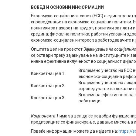
ВОВЕД И ОСНОВНИ ИНФОРМАЦИИ
Економско-социјалниот совет (ЕСС) е единствената 
спроведување на економско-социјални политики. Е
политики за пазарот на трудот; политики за плати 
средина; фискална политика; работни услови и здра
економско-социјален интерес за работодавачите и
Општата цел на проектот
Зајакнување на социјалнио
се оствари преку зајакнување на институциите и за
нивна ефективна вклученост во социјалниот дијалог
Зголемено учество на ЕСС 
Конкретна цел 1
економско-социјална рефо
Зголемено учество на лока
Конкретна цел 2
спроведување на локални п
Зголемена ефективност на 
Конкретна цел 3
работници
Компонента
1
има за цел да се подобри функциони
предизвиците со финансирање, давање мислења и
Повеќе информации можете да најдете на:
https://