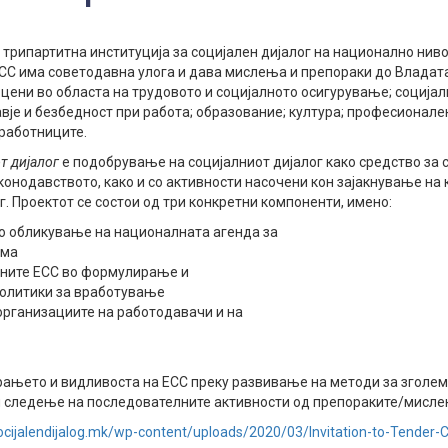
трипартитна институција за социјален дијалог на национално ниво,
СС има советодавна улога и дава мислења и препораки до Владата
и цени во областа на трудовото и социјалното осигурување; соција
вје и безбедност при работа; образование; култура; професионален
 работниците.
т дијалог
е подобрување на социјалниот дијалог како средство за 
конодавството, како и со активности насочени кон зајакнување на 
. Проектот се состои од три конкретни компоненти, имено:
во обликување на националната агенда за
рма
лните ЕСС во формулирање и
олитики за вработување
организациите на работодавачи и на
рањето и видливоста на ЕСС преку развивање на методи за зголе
 следење на последователните активности од препораките/мисле
socijalendijalog.mk/wp-content/uploads/2020/03/Invitation-to-Tender