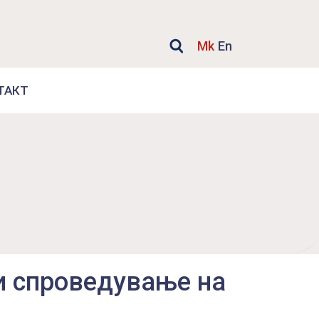
Mk
En
ТАКТ
 спроведување на